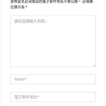
發佈留言必須填寫的電子郵件地址不會公開。
必填欄
位標示為
*
請
在
這
裡
輸
入
內
容...
Name*
電
子
郵