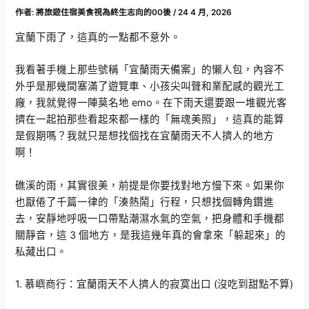
作者:
將旅遊住宿美食視為終生志向的00後
/
24 4 月, 2026
宜蘭下雨了，這真的一點都不意外。
我看著手機上那些號稱「宜蘭雨天備案」的懶人包，內容不
外乎是那幾間塞滿了遊覽車、小孩尖叫聲和業配感的觀光工
廠，我就覺得一陣莫名地 emo。在下雨天還要跟一堆觀光客
擠在一起拍那些看起來都一樣的「無魂美照」，這真的能算
是假期嗎？我就只是想找個找在宜蘭雨天不人擠人的地方
啊！
礁溪的雨，其實很美，前提是你要找對地方慢下來。如果你
也厭倦了千篇一律的「湊熱鬧」行程，只想找個轉角鑽進
去，安靜地呼吸一口帶點潮濕水氣的空氣，把身體和手機都
關靜音，這 3 個地方，是我這幾年真的會拿來「躲起來」的
私藏出口。
1. 慕嶼商行：宜蘭雨天不人擠人的寂寞出口 (沒吃到甜點不算)