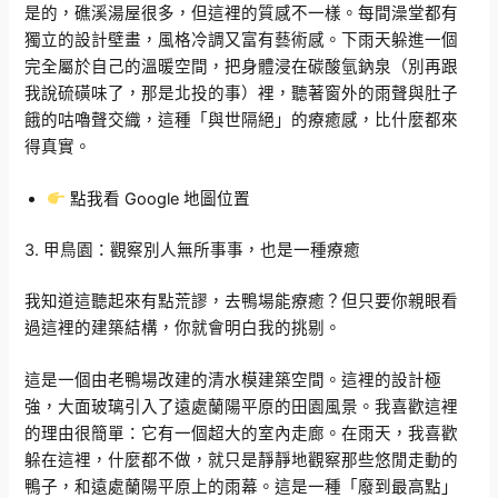
是的，礁溪湯屋很多，但這裡的質感不一樣。每間澡堂都有
獨立的設計壁畫，風格冷調又富有藝術感。下雨天躲進一個
完全屬於自己的溫暖空間，把身體浸在碳酸氫鈉泉（別再跟
我說硫磺味了，那是北投的事）裡，聽著窗外的雨聲與肚子
餓的咕嚕聲交織，這種「與世隔絕」的療癒感，比什麼都來
得真實。
點我看 Google 地圖位置
3. 甲鳥園：觀察別人無所事事，也是一種療癒
我知道這聽起來有點荒謬，去鴨場能療癒？但只要你親眼看
過這裡的建築結構，你就會明白我的挑剔。
這是一個由老鴨場改建的清水模建築空間。這裡的設計極
強，大面玻璃引入了遠處蘭陽平原的田園風景。我喜歡這裡
的理由很簡單：它有一個超大的室內走廊。在雨天，我喜歡
躲在這裡，什麼都不做，就只是靜靜地觀察那些悠閒走動的
鴨子，和遠處蘭陽平原上的雨幕。這是一種「廢到最高點」