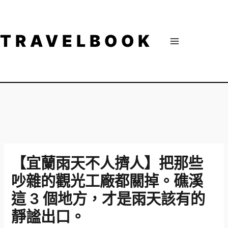
跳
至
主
TRAVELBOOK
要
內
容
【宜蘭雨天不人擠人】把那些
吵雜的觀光工廠都關掉。礁溪
這 3 個地方，才是雨天該有的
靜謐出口。