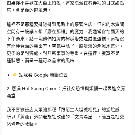
如果你不喜歡在大街上招搖，這家隱藏在巷弄裡的日式甜點
店，會是你的避風港。
這裡不是那種要排隊排到馬路上的豪奢名店，但它的木質調
空間有一股讓人想「廢在那裡」的魔力。我通常會在雨天的
下午過來，點一塊他們招牌的檸檬塔或是戚風蛋糕。這裡沒
有那種急躁的翻桌率，空氣中除了一股淡淡的潮濕水氣外，
更多的是對獨處、對無所事事的尊重。在這裡，寂寞不是一
種狀態，而是一種可以品嚐的風味。
點我看 Google 地圖位置
2. 蔥澡 Hot Spring Onion：把社交恐懼與煩惱一起丟進文青
澡堂
我不喜歡飯店大眾池那種「跟陌生人坦誠相見」的尷尬感，
所以「蔥澡」這間老旅社改建的「文青湯屋」，簡直是社交
恐懼者的救贖。