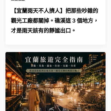
【宜蘭雨天不人擠人】把那些吵雜的
觀光工廠都關掉。礁溪這 3 個地方，
才是雨天該有的靜謐出口。