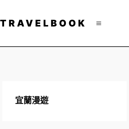
跳
至
主
TRAVELBOOK
要
內
容
宜蘭漫遊