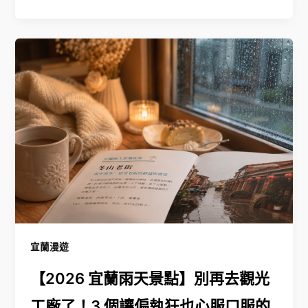
宜蘭漫遊
【2026 宜蘭雨天景點】別再去觀光
工廠了！3 個讓偏執狂也心服口服的