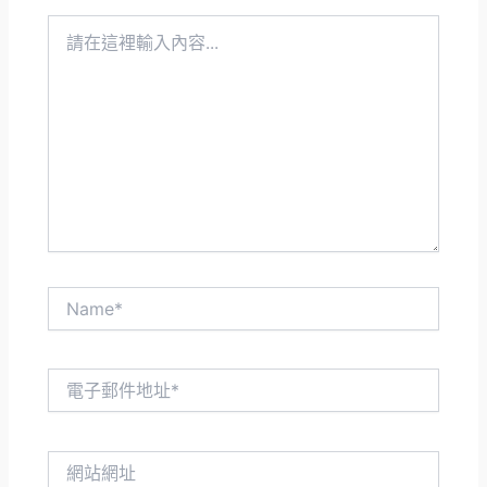
請
在
這
裡
輸
入
內
容...
Name*
電
子
郵
件
網
地
站
址