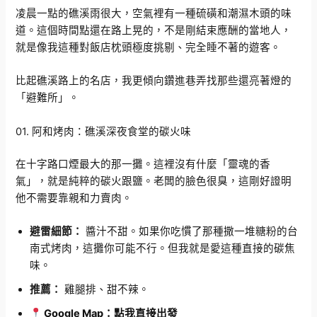
凌晨一點的礁溪雨很大，空氣裡有一種硫磺和潮濕木頭的味
道。這個時間點還在路上晃的，不是剛結束應酬的當地人，
就是像我這種對飯店枕頭極度挑剔、完全睡不著的遊客。
比起礁溪路上的名店，我更傾向鑽進巷弄找那些還亮著燈的
「避難所」。
01. 阿和烤肉：礁溪深夜食堂的碳火味
在十字路口煙最大的那一攤。這裡沒有什麼「靈魂的香
氣」，就是純粹的碳火跟鹽。老闆的臉色很臭，這剛好證明
他不需要靠親和力賣肉。
避雷細節：
醬汁不甜。如果你吃慣了那種撒一堆糖粉的台
南式烤肉，這攤你可能不行。但我就是愛這種直接的碳焦
味。
推薦：
雞腿排、甜不辣。
Google Map：點我直接出發