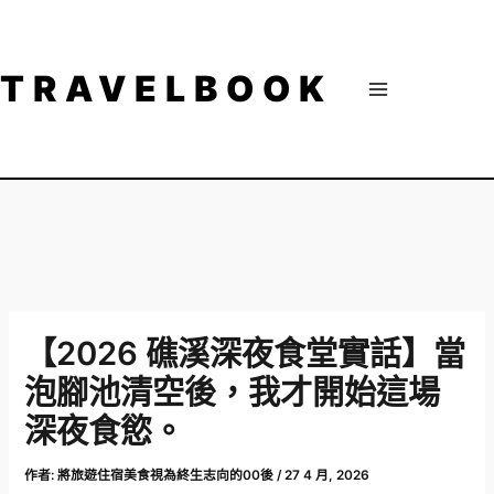
跳
至
主
TRAVELBOOK
要
內
容
【2026 礁溪深夜食堂實話】當
泡腳池清空後，我才開始這場
深夜食慾。
作者:
將旅遊住宿美食視為終生志向的00後
/
27 4 月, 2026