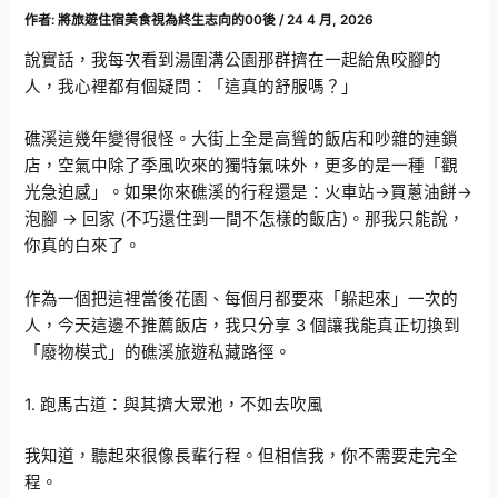
作者:
將旅遊住宿美食視為終生志向的00後
/
24 4 月, 2026
說實話，我每次看到湯圍溝公園那群擠在一起給魚咬腳的
人，我心裡都有個疑問：「這真的舒服嗎？」
礁溪這幾年變得很怪。大街上全是高聳的飯店和吵雜的連鎖
店，空氣中除了季風吹來的獨特氣味外，更多的是一種「觀
光急迫感」。如果你來礁溪的行程還是：火車站->買蔥油餅->
泡腳 -> 回家 (不巧還住到一間不怎樣的飯店)。那我只能說，
你真的白來了。
作為一個把這裡當後花園、每個月都要來「躲起來」一次的
人，今天這邊不推薦飯店，我只分享 3 個讓我能真正切換到
「廢物模式」的礁溪旅遊私藏路徑。
1. 跑馬古道：與其擠大眾池，不如去吹風
我知道，聽起來很像長輩行程。但相信我，你不需要走完全
程。