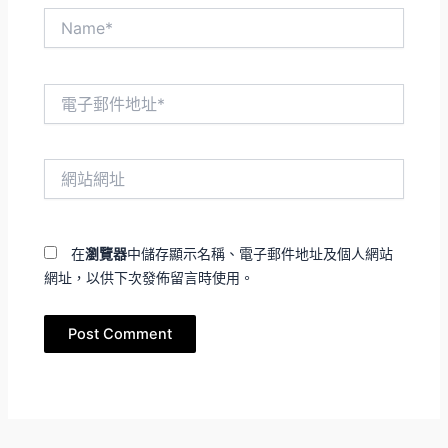
Name*
電
子
郵
件
網
地
站
址
網
*
址
在
瀏覽器
中儲存顯示名稱、電子郵件地址及個人網站
網址，以供下次發佈留言時使用。