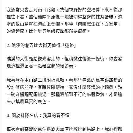
我通常只會走到南口路段，找個視野好的空檔停下來。從那
裡往下看，整個蘭陽平原像一塊被切得整齊的抹茶蛋糕，遠
處的龜山島就在海面上發懶。那種「俯瞰眾生在下面塞車」
的優越感，比什麼五星級按摩都還要療癒。
2. 礁溪的巷弄比大街更值得「迷路」
礁溪的大街是給觀光客走的，但稍微往後退一條街，你會發
現這裡還留著一點老宜蘭的慢節奏。
我喜歡在中山路二段附近亂轉，看那些老舊的民宅跟嶄新的
設計旅店並存。有時候隨便進一家沒什麼裝潢的小麵攤，點
一碗麻醬麵配餛飩湯，那種濃郁到不行的麻醬香氣，才是這
座小鎮最真實的底色。
3. 關於排隊名店：我真的看不懂
每次看到某幾間蔥油餅或肉羹店排隊排到馬路上，我心裡都