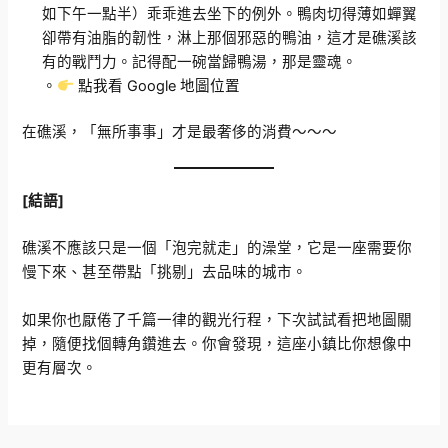
如下午一點半）乖乖進去坐下的例外。鴨肉切得薄如蟬翼
卻帶有油脂的韌性，淋上那個邪惡的鴨油，這才是礁溪該
有的戰鬥力。記得配一碗當歸鴨湯，那是靈魂。
。
點我看 Google
地圖
位置
在礁溪，「無所事事」才是最奢侈的消費～～～
[結語]
礁溪不應該只是一個「泡完就走」的澡堂，它是一座需要你
慢下來、甚至帶點「挑剔」去品味的城市。
如果你也厭倦了千篇一律的觀光行程，下次試試看把地圖關
掉，隨便找個轉角鑽進去。你會發現，這座小鎮比你想像中
更有層次。