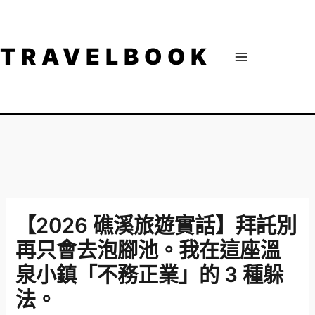
跳
至
主
TRAVELBOOK
要
內
容
【2026 礁溪旅遊實話】拜託別
再只會去泡腳池。我在這座溫
泉小鎮「不務正業」的 3 種躲
法。