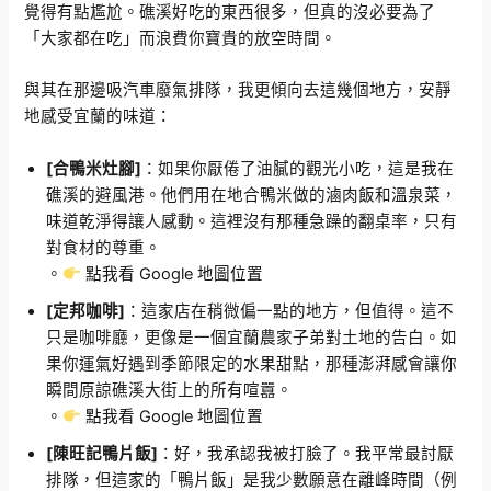
覺得有點尷尬。礁溪好吃的東西很多，但真的沒必要為了
「大家都在吃」而浪費你寶貴的放空時間。
與其在那邊吸汽車廢氣排隊，我更傾向去這幾個地方，安靜
地感受宜蘭的味道：
[合鴨米灶腳]
：如果你厭倦了油膩的觀光小吃，這是我在
礁溪的避風港。他們用在地合鴨米做的滷肉飯和溫泉菜，
味道乾淨得讓人感動。這裡沒有那種急躁的翻桌率，只有
對食材的尊重。
。
點我看
Google
地圖位置
[定邦咖啡]
：這家店在稍微偏一點的地方，但值得。這不
只是咖啡廳，更像是一個宜蘭農家子弟對土地的告白。如
果你運氣好遇到季節限定的水果甜點，那種澎湃感會讓你
瞬間原諒礁溪大街上的所有喧囂。
。
點我看 Google 地圖位置
[陳旺記鴨片飯]
：好，我承認我被打臉了。我平常最討厭
排隊，但這家的「鴨片飯」是我少數願意在離峰時間（例